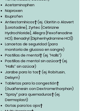
Acetaminophen
Naproxen
Ibuprofen
Antiestamínicos† (ej. Claritin o Alavert
[Loratadine], Zyrtec [Cetirizine
Hydrochloride], Allegra [Fexofenadine
HCl), Benadryl [Diphenhydramine HCl])
Lancetas de seguridad (para
monitoría de glucosa en sangre)
Pastillas de mentol† (ej. “Halls”)
Pastillas de mentol sin azúcar† (ej.
“Halls” sin azúcar)
Jarabe para la tos† (ej. Robitusin,
Delsym)
Tabletas para la congestión†
(Guaifenesin con Dextromethorphan)
“Spray” para quemaduras† (ej.
Dermoplast)
Gotas para los ojos†