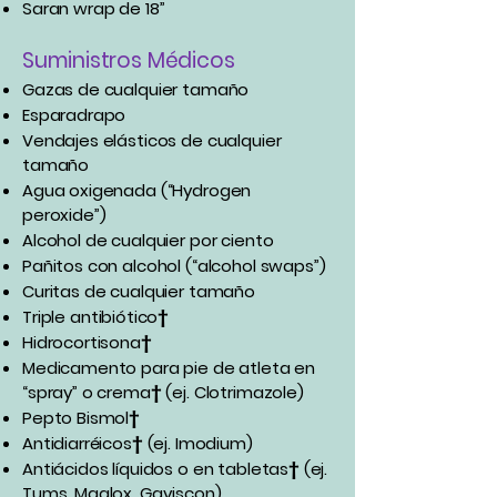
Saran wrap de 18”
Suministros Médicos
Gazas de cualquier tamaño
Esparadrapo
Vendajes elásticos de cualquier
tamaño
Agua oxigenada (“Hydrogen
peroxide”)
Alcohol de cualquier por ciento
Pañitos con alcohol (“alcohol swaps”)
Curitas de cualquier tamaño
Triple antibiótico†
Hidrocortisona†
Medicamento para pie de atleta en
“spray” o crema† (ej. Clotrimazole)
Pepto Bismol†
Antidiarréicos† (ej. Imodium)
Antiácidos líquidos o en tabletas† (ej.
Tums, Maalox, Gaviscon)