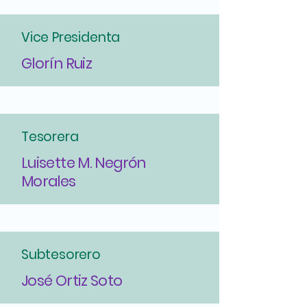
Vice Presidenta
Glorín Ruiz
Tesorera
Luisette M. Negrón
Morales
Subtesorero
José Ortiz Soto