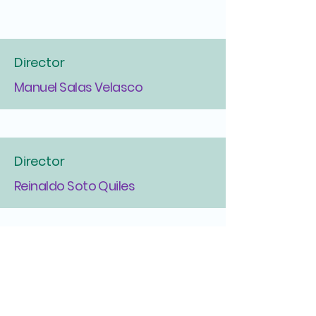
Director
Manuel Salas Velasco
Director
Reinaldo Soto Quiles
Director
Francisco Maysonet