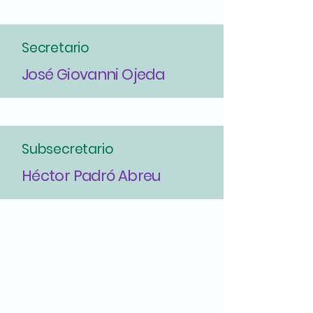
Secretario
José Giovanni Ojeda
Subsecretario
Héctor Padró Abreu